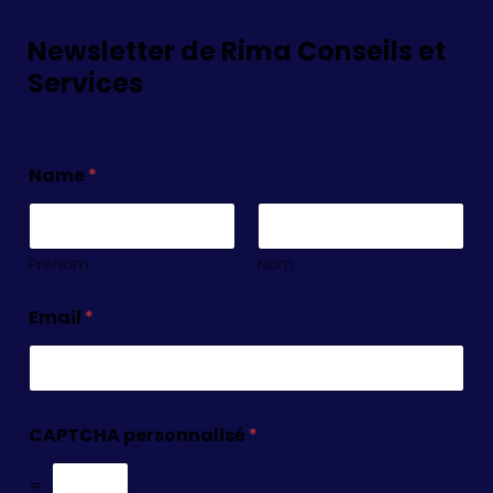
Newsletter de Rima Conseils et
Services
Name
*
Prénom
Nom
Email
*
CAPTCHA personnalisé
*
=