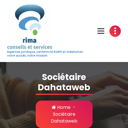
Skip
to
content
Expertise juridique, conformité RGPD et médiation :
votre succès, notre mission.
Sociétaire
Dahataweb
Home
-
Sociétaire
Dahataweb