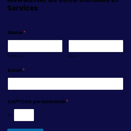
Services
Name
*
Prénom
Nom
Email
*
CAPTCHA personnalisé
*
=