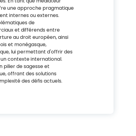
es. En tant que médiateur
 offre une approche pragmatique
oient internes ou externes.
blématiques de
iaux et différends entre
rture au droit européen, ainsi
eois et monégasque,
que, lui permettant d'offrir des
 un contexte international.
pilier de sagesse et
ue, offrant des solutions
plexité des défis actuels.