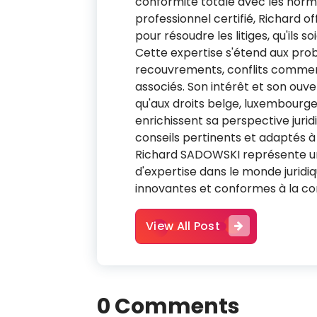
conformité totale avec les norm
ERVICES
professionnel certifié, Richard
pour résoudre les litiges, qu'ils s
Cette expertise s'étend aux pro
recouvrements, conflits commerc
Newsletter de Rima
associés. Son intérêt et son ouve
Conseils et Services
qu'aux droits belge, luxembourg
enrichissent sa perspective juridi
conseils pertinents et adaptés à
Richard SADOWSKI représente un 
Name
*
d'expertise dans le monde juridiq
innovantes et conformes à la com
Prénom
Nom
View All Post
Email
*
0 Comments