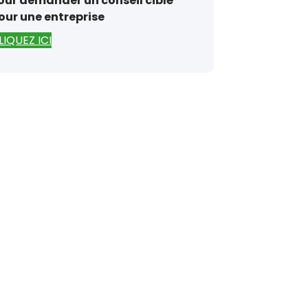
our demander un conseil ciblé
our une entreprise
LIQUEZ ICI