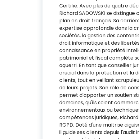
Certifié. Avec plus de quatre déc
Richard SADOWSKI se distingue
plan en droit français. Sa carri
expertise approfondie dans la cr
sociétés, la gestion des contentie
droit informatique et des libert
connaissance en propriété intelle
patrimonial et fiscal complète son
aguerri. En tant que conseiller jur
crucial dans la protection et la 
clients, tout en veillant scrupul
de leurs projets. Son rôle de cons
permet d'apporter un soutien st
domaines, qu'ils soient commercia
environnementaux ou techniques
compétences juridiques, Richard
Newsletter De RI
RGPD. Doté d'une maîtrise aiguis
il guide ses clients depuis l'audit 
MA CONSEILS ET S