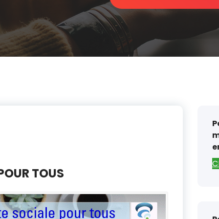
P
m
e
C
 POUR TOUS