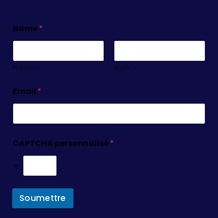
Name
*
Prénom
Nom
Email
*
CAPTCHA personnalisé
*
=
Soumettre