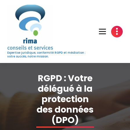
Skip
to
content
Expertise juridique, conformité RGPD et médiation :
votre succès, notre mission.
RGPD : Votre
délégué à la
protection
des données
(DPO)