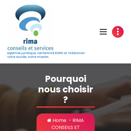
Skip
to
content
Expertise juridique, conformité RGPD et médiation :
votre succès, notre mission.
Pourquoi
nous choisir
?
Home
-
RIMA
CONSEILS ET