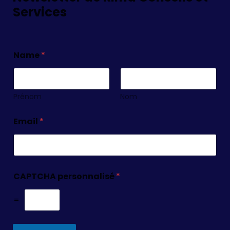
Services
Name
*
Prénom
Nom
Email
*
CAPTCHA personnalisé
*
=