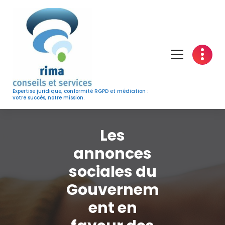
Skip
to
content
Expertise juridique, conformité RGPD et médiation :
votre succès, notre mission.
Les
annonces
sociales du
Gouvernem
ent en