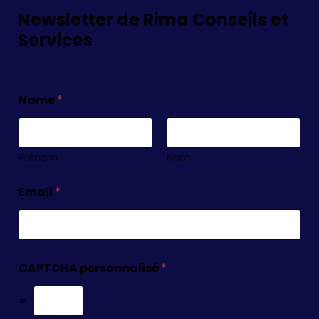
Newsletter de Rima Conseils et
Services
Name
*
Prénom
Nom
Email
*
CAPTCHA personnalisé
*
=