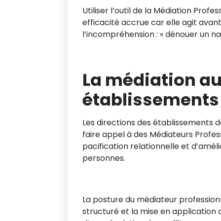
Utiliser l’outil de la Médiation Pro
CAPTCHA personnalisé
*
efficacité accrue car elle agit avant
l’incompréhension : « dénouer un nœ
=
Soumettre
La médiation au
établissements
Pour demander un conseil
ciblé pour une entreprise 60
Les directions des établissements 
faire appel à des Médiateurs Profes
€ H.T.
pacification relationnelle et d’amé
CLIQUEZ ICI
personnes.
Pour demander un conseil
La posture du médiateur profession
ciblé pour une entreprise
structuré et la mise en application