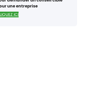
our demander un conseil ciblé
our une entreprise
LIQUEZ ICI