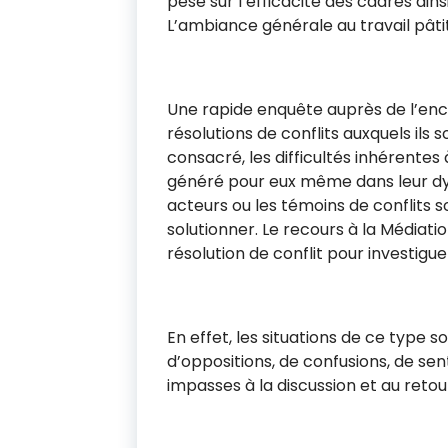
pèse sur l’efficacité des cadres ains
MA CONSEILS ET S
L’ambiance générale au travail pât
ERVICES
Une rapide enquête auprès de l’en
Newsletter de Rima
résolutions de conflits auxquels ils
Conseils et Services
consacré, les difficultés inhérentes 
généré pour eux même dans leur dyn
acteurs ou les témoins de conflits s
solutionner. Le recours à la Médiat
Name
*
résolution de conflit pour investigue
Prénom
Nom
En effet, les situations de ce type s
d’oppositions, de confusions, de sent
Email
*
impasses à la discussion et au reto