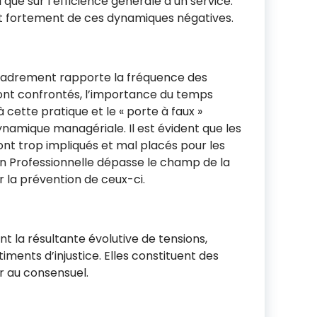
i que sur l’efficience générale d’un service.
it fortement de ces dynamiques négatives.
cadrement rapporte la fréquence des
 sont confrontés, l’importance du temps
à cette pratique et le « porte à faux »
amique managériale. Il est évident que les
ont trop impliqués et mal placés pour les
ion Professionnelle dépasse le champ de la
r la prévention de ceux-ci.
ont la résultante évolutive de tensions,
iments d’injustice. Elles constituent des
ur au consensuel.