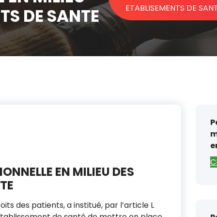
ETABLISEMENTS DE SAN
TS DE SANTE
P
m
e
C
ONNELLE EN MILIEU DES
TE
its des patients, a institué, par l’article L
e établissement de santé de mettre en place