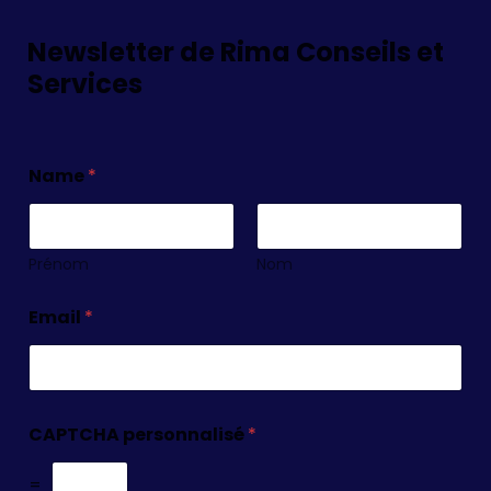
Newsletter de Rima Conseils et
Services
Name
*
Prénom
Nom
Email
*
CAPTCHA personnalisé
*
=