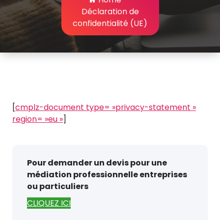
Déclaration de
confidentialité (UE)
[
cmplz-document type= »privacy-statement »
region= »eu »
]
Pour demander un devis pour une
médiation professionnelle entreprises
ou particuliers
CLIQUEZ ICI