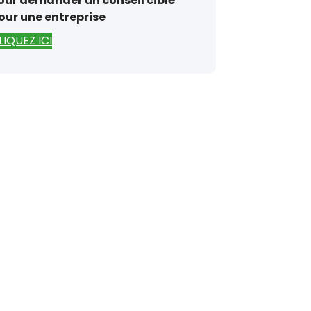
our demander un conseil ciblé
our une entreprise
LIQUEZ ICI