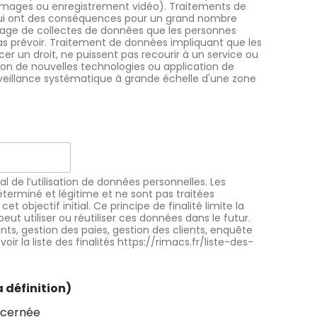
images ou enregistrement vidéo). Traitements de
qui ont des conséquences pour un grand nombre
age de collectes de données que les personnes
 prévoir. Traitement de données impliquant que les
r un droit, ne puissent pas recourir à un service ou
tion de nouvelles technologies ou application de
veillance systématique à grande échelle d'une zone
pal de l’utilisation de données personnelles. Les
terminé et légitime et ne sont pas traitées
 objectif initial. Ce principe de finalité limite la
ut utiliser ou réutiliser ces données dans le futur.
nts, gestion des paies, gestion des clients, enquête
voir la liste des finalités https://rimacs.fr/liste-des-
 définition)
ncernée