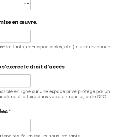
 mise en œuvre.
s-traitants, co-responsables, etc.) qui interviennent
s’exerce le droit d’accès
sible en ligne sur une espace privé protégé par un
ilitée à le faire dans votre entreprise, ou le DPO.
nées
*
rtenaires, fournisseurs, sous-traitants,