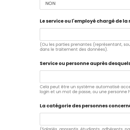
CAPTCHA personnalisé
*
Le service ou l'employé chargé de la
=
Soumettre
(Ou les parties prenantes (représentant, sou
dans le traitement des données).
Pour demander un conseil
Service ou personne auprès desquels 
ciblé pour une entreprise 60
€ H.T.
Cela peut être un système automatisé acces
CLIQUEZ ICI
login et un mot de passe, ou une personne hab
La catégorie des personnes concer
Pour demander un conseil
ciblé pour une entreprise
(Salariés, apprentis, étudiants, adhérents, pa