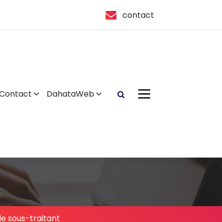
contact
Contact
DahataWeb
e sous-traitant