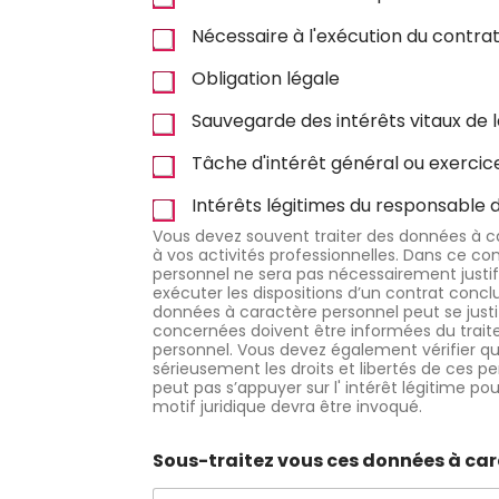
MA CONSEILS ET S
Nécessaire à l'exécution du contra
ERVICES
Obligation légale
Sauvegarde des intérêts vitaux de
Newsletter de Rima
Tâche d'intérêt général ou exercice
Conseils et Services
Intérêts légitimes du responsable d
Vous devez souvent traiter des données à ca
à vos activités professionnelles. Dans ce c
Name
*
personnel ne sera pas nécessairement justif
exécuter les dispositions d’un contrat conc
données à caractère personnel peut se justif
concernées doivent être informées du traite
personnel. Vous devez également vérifier que
Prénom
Nom
sérieusement les droits et libertés de ces p
peut pas s’appuyer sur l' intérêt légitime po
motif juridique devra être invoqué.
Email
*
Sous-traitez vous ces données à car