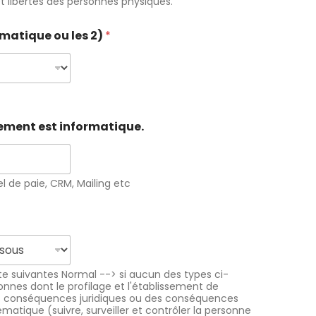
et libertés des personnes physiques.
rmatique ou les 2)
*
itement est informatique.
el de paie, CRM, Mailing etc
ste suivantes Normal --> si aucun des types ci-
nnes dont le profilage et l'établissement de
es conséquences juridiques ou des conséquences
matique (suivre, surveiller et contrôler la personne