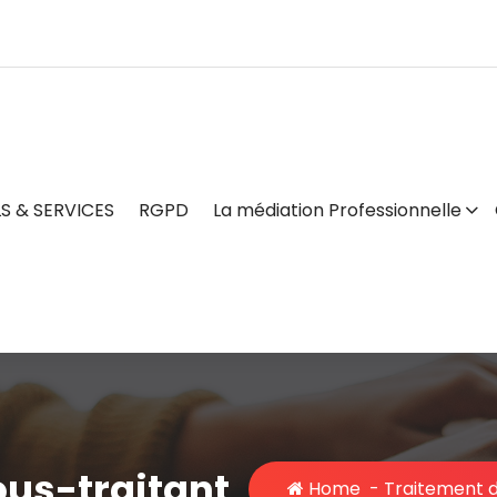
S & SERVICES
RGPD
La médiation Professionnelle
ous-traitant
Home
-
Traitement d