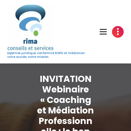
Skip
to
content
Expertise juridique, conformité RGPD et médiation :
votre succès, notre mission.
INVITATION
Webinaire
« Coaching
et Médiation
Professionn