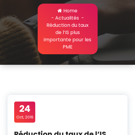
Home
-
Actualités
-
Réduction du taux
de l’IS plus
importante pour les
PME
24
Oct, 2016
Réduction du taux de l’IS