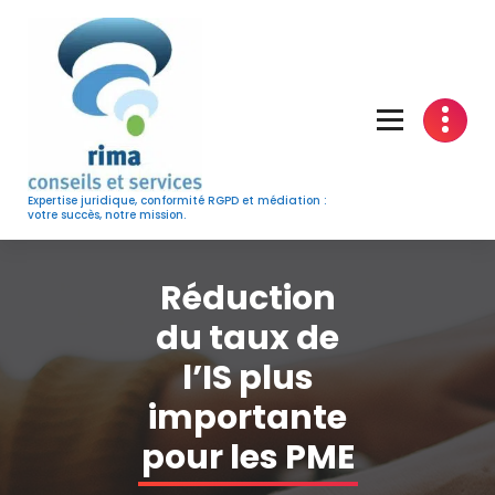
Skip
to
content
Expertise juridique, conformité RGPD et médiation :
votre succès, notre mission.
Réduction
du taux de
l’IS plus
importante
pour les PME