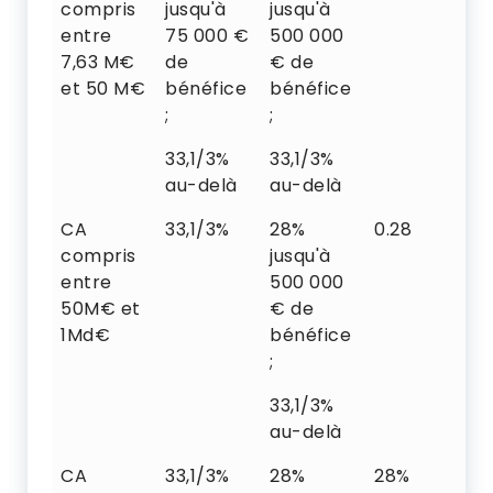
compris
jusqu'à
jusqu'à
entre
75 000 €
500 000
7,63 M€
de
€ de
et 50 M€
bénéfice
bénéfice
;
;
33,1/3%
33,1/3%
au-delà
au-delà
CA
33,1/3%
28%
0.28
0.
compris
jusqu'à
entre
500 000
50M€ et
€ de
1Md€
bénéfice
;
33,1/3%
au-delà
CA
33,1/3%
28%
28%
0.