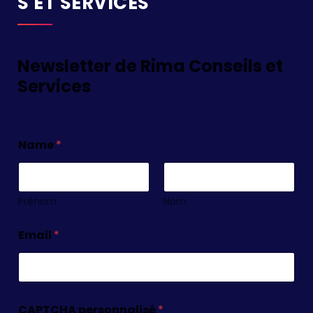
S ET SERVICES
Newsletter de Rima Conseils et
Services
Name
*
Prénom
Nom
Email
*
CAPTCHA personnalisé
*