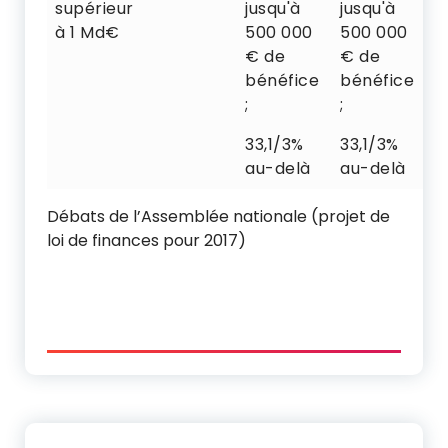
supérieur
jusqu'à
jusqu'à
à 1 Md€
500 000
500 000
€ de
€ de
bénéfice
bénéfice
;
;
33,1/3%
33,1/3%
au-delà
au-delà
Débats de l’Assemblée nationale (projet de
loi de finances pour 2017)