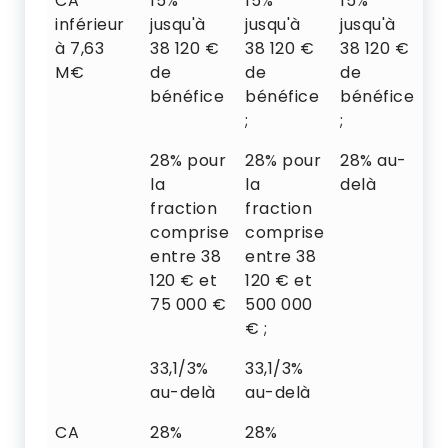
CA
15%
15%
15%
1
inférieur
jusqu'à
jusqu'à
jusqu'à
ju
à 7,63
38 120 €
38 120 €
38 120 €
38
M€
de
de
de
d
bénéfice
bénéfice
bénéfice
b
;
;
;
28% pour
28% pour
28% au-
2
la
la
delà
de
fraction
fraction
comprise
comprise
entre 38
entre 38
120 € et
120 € et
75 000 €
500 000
€ ;
33,1/3%
33,1/3%
au-delà
au-delà
CA
28%
28%