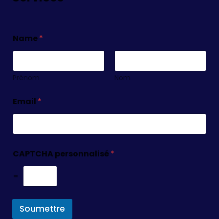
Name
*
Prénom
Nom
Email
*
CAPTCHA personnalisé
*
=
Soumettre