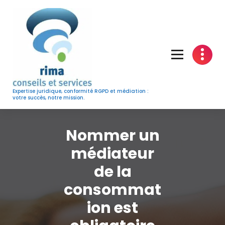
Skip
to
content
Expertise juridique, conformité RGPD et médiation :
votre succès, notre mission.
Nommer un
médiateur
de la
consommat
ion est