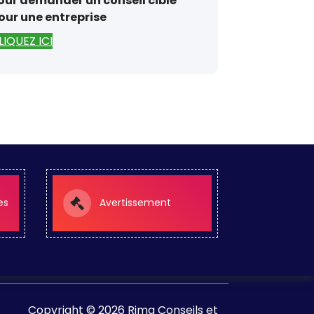
our demander un conseil ciblé
our une entreprise
LIQUEZ ICI
es
Avertissement
Copyright © 2026 Rima Conseils et