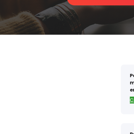
P
m
e
C