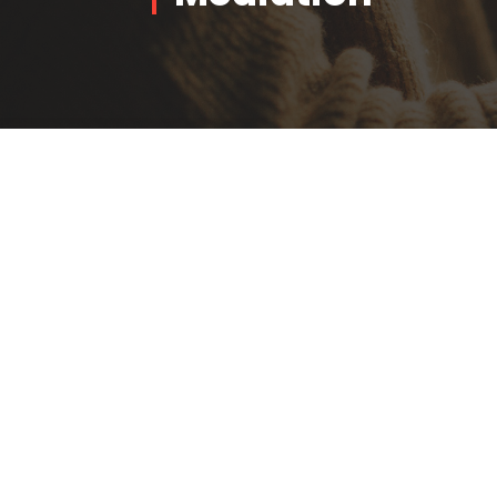
Name
*
Prénom
Nom
Email
*
CAPTCHA personnalisé
*
=
Soumettre