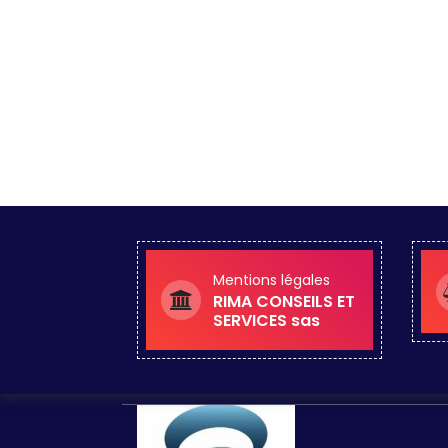
Pour demander un conseil
ciblé pour une entreprise 60
€ H.T.
CLIQUEZ ICI
Pour demander un conseil
ciblé pour une entreprise
CLIQUEZ ICI
Mentions légales
RIMA CONSEILS ET
SERVICES sas