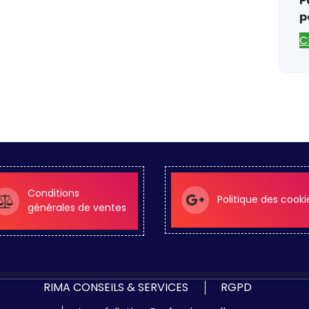
P
p
C
Conditions
Politique des cooki
générales de ventes
RIMA CONSEILS & SERVICES
RGPD