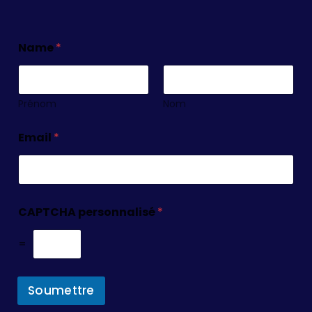
Name
*
Prénom
Nom
Email
*
CAPTCHA personnalisé
*
=
Soumettre