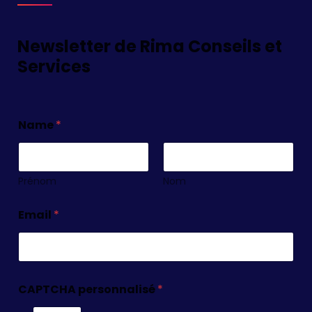
Newsletter de Rima Conseils et
Services
Name
*
Prénom
Nom
Email
*
CAPTCHA personnalisé
*