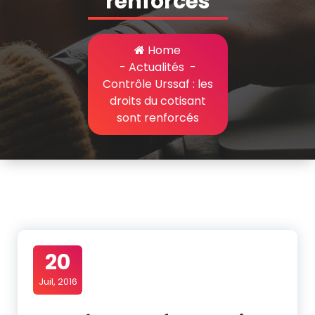
renforcés
Home
-
Actualités
-
Contrôle Urssaf : les
droits du cotisant
sont renforcés
20
Juil, 2016