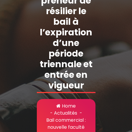
preneur de
résilier le
bail à
l’expiration
d’une
période
triennale et
entrée en
vigueur
Home
-
Actualités
-
Bail commercial :
nouvelle faculté