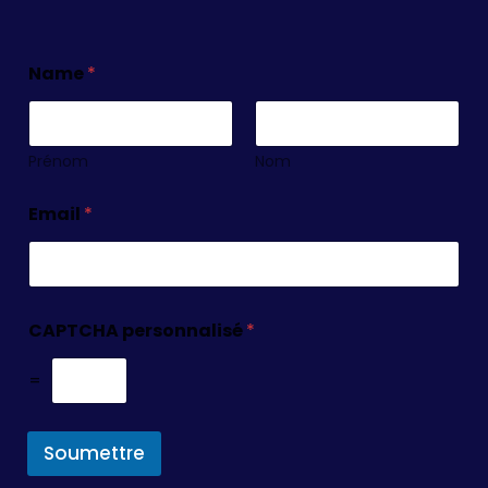
Name
*
Prénom
Nom
Email
*
CAPTCHA personnalisé
*
=
Soumettre