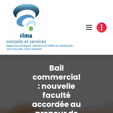
Skip
to
content
Expertise juridique, conformité RGPD et médiation :
votre succès, notre mission.
Bail
commercial
: nouvelle
faculté
accordée au