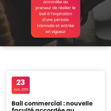
accordée au
preneur de résilier le
bail à l’expiration
d’une période
triennale et entrée
en vigueur
23
Juin, 2016
Bail commercial : nouvelle
faculté accordée au