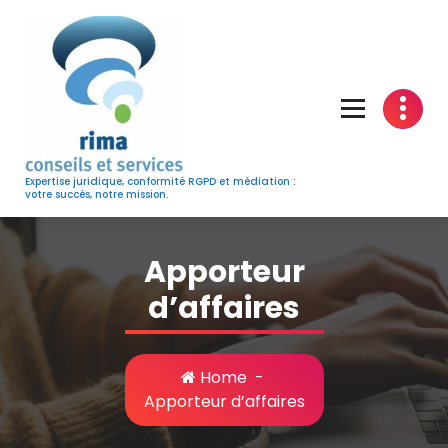
Skip
to
content
Expertise juridique, conformité RGPD et médiation :
votre succès, notre mission.
Apporteur
d’affaires
Home
-
Apporteur d’affaires