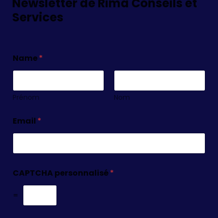
Newsletter de Rima Conseils et
Services
Name
*
Prénom
Nom
Email
*
CAPTCHA personnalisé
*
=